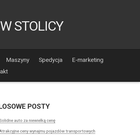
 W STOLICY
Maszyny
Spedycja
E-marketing
akt
LOSOWE POSTY
Solidne auto za niewielką cenę
Atrakcyjne ceny wynajmu pojazdów transportowych