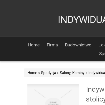
INDYWIDUA
Home
Firma
Budownictwo
Lok
Sp
Home
»
Spedycja
»
Salony, Komisy
»
Indywidual
Indyw
stolic