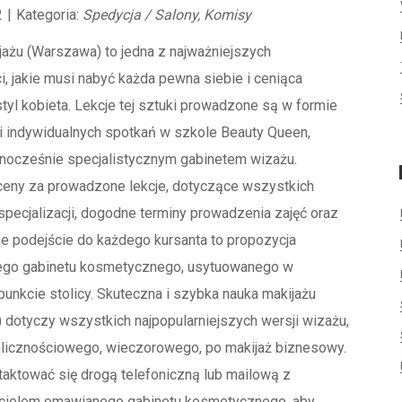
2
|
Kategoria:
Spedycja / Salony, Komisy
jażu (Warszawa) to jedna z najważniejszych
i, jakie musi nabyć każda pewna siebie i ceniąca
styl kobieta. Lekcje tej sztuki prowadzone są w formie
i indywidualnych spotkań w szkole Beauty Queen,
dnocześnie specjalistycznym gabinetem wizażu.
 ceny za prowadzone lekcje, dotyczące wszystkich
pecjalizacji, dogodne terminy prowadzenia zajęć oraz
e podejście do każdego kursanta to propozycja
go gabinetu kosmetycznego, usytuowanego w
nkcie stolicy. Skuteczna i szybka nauka makijażu
dotyczy wszystkich najpopularniejszych wersji wizażu,
olicznościowego, wieczorowego, po makijaż biznesowy.
aktować się drogą telefoniczną lub mailową z
cielem omawianego gabinetu kosmetycznego, aby