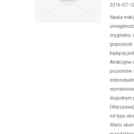
2016-07-1
Nauka maki
umiejętnośc
oryginalny 
grupowych 
będącej je
Atrakcyjne
poziomów s
indywidualn
wymienione
dogodnym pu
(Warszawa) 
od typu ok
Warto skont
przedstawi