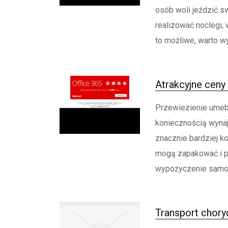
osób woli jeździć s
realizować noclegi, 
to możliwe, warto wy
Atrakcyjne cen
Przewiezienie umeb
koniecznością wyna
znacznie bardziej 
mogą zapakować i p
wypożyczenie samoc
Transport chory