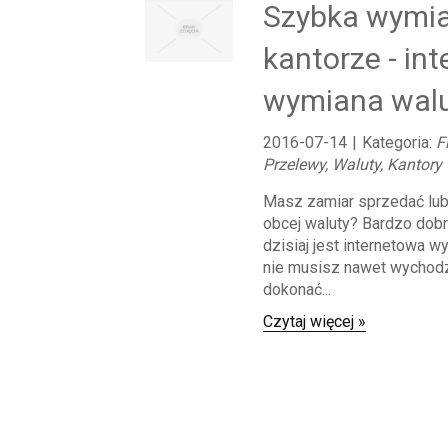
Szybka wymi
kantorze - in
wymiana wal
2016-07-14
|
Kategoria:
F
Przelewy, Waluty, Kantory
Masz zamiar sprzedać lub
obcej waluty? Bardzo dob
dzisiaj jest internetowa w
nie musisz nawet wychodz
dokonać...
Czytaj więcej »