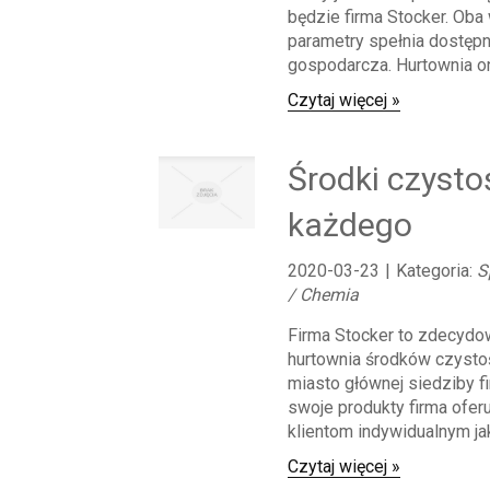
będzie firma Stocker. Oba
parametry spełnia dostępn
gospodarcza. Hurtownia onli
Czytaj więcej »
Środki czystoś
każdego
2020-03-23
|
Kategoria:
S
/ Chemia
Firma Stocker to zdecydo
hurtownia środków czysto
miasto głównej siedziby f
swoje produkty firma ofer
klientom indywidualnym jak
Czytaj więcej »