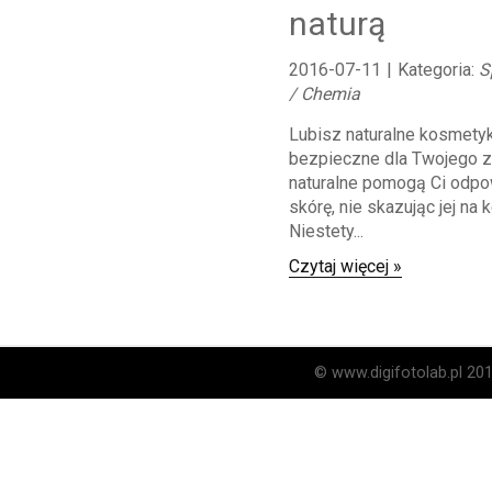
naturą
2016-07-11
|
Kategoria:
S
/ Chemia
Lubisz naturalne kosmetyk
bezpieczne dla Twojego 
naturalne pomogą Ci odpo
skórę, nie skazując jej na 
Niestety...
Czytaj więcej »
© www.digifotolab.pl 20