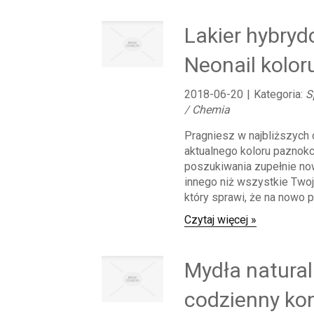
Lakier hybryd
Neonail kolor
2018-06-20
|
Kategoria:
S
/ Chemia
Pragniesz w najbliższych 
aktualnego koloru paznokc
poszukiwania zupełnie now
innego niż wszystkie Two
który sprawi, że na nowo p
Czytaj więcej »
Mydła natural
codzienny kon