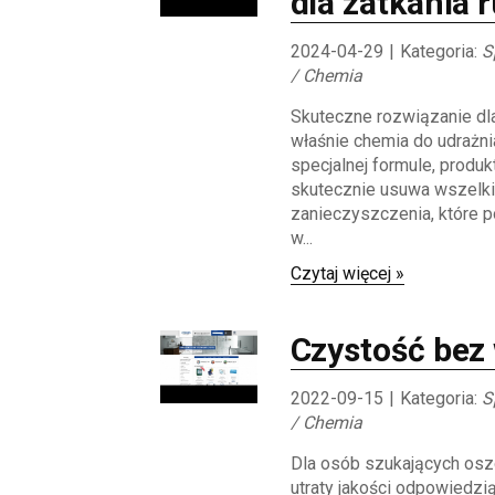
dla zatkania r
2024-04-29
|
Kategoria:
S
/ Chemia
Skuteczne rozwiązanie dla 
właśnie chemia do udrażnia
specjalnej formule, produk
skutecznie usuwa wszelk
zanieczyszczenia, które 
w...
Czytaj więcej »
Czystość bez 
2022-09-15
|
Kategoria:
S
/ Chemia
Dla osób szukających os
utraty jakości odpowiedzi