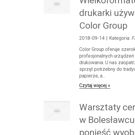
Wielkoforma
drukarki uży
Color Group
2018-09-14
|
Kategoria:
F
Color Group oferuje szero
profesjonalnych urządzeń
drukowania. U nas zaopat
sprzęt potrzebny do trady
papierze, a...
Czytaj więcej »
Warsztaty ce
w Bolesławcu 
ponieść wyobr