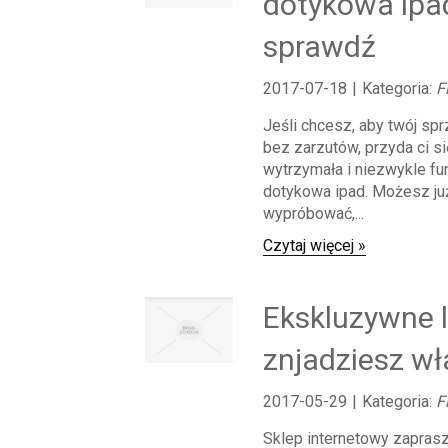
dotykowa ipad
sprawdź
2017-07-18
|
Kategoria:
F
Jeśli chcesz, aby twój spr
bez zarzutów, przyda ci s
wytrzymała i niezwykle fu
dotykowa ipad. Możesz już
wypróbować,...
Czytaj więcej »
Ekskluzywne 
znjadziesz wł
2017-05-29
|
Kategoria:
F
Sklep internetowy zapras