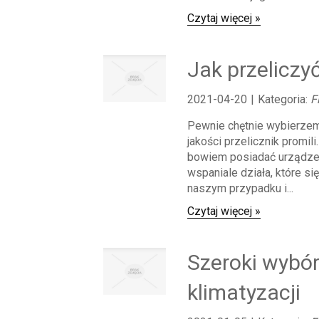
Czytaj więcej »
Jak przeliczy
2021-04-20
|
Kategoria:
F
Pewnie chętnie wybierzemy
jakości przelicznik promil
bowiem posiadać urządzen
wspaniale działa, które s
naszym przypadku i...
Czytaj więcej »
Szeroki wybó
klimatyzacji