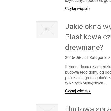
użytecznych podczas gotow
Czytaj więcej »
Jakie okna w
Plastikowe cz
drewniane?
2016-08-04
|
Kategoria:
F
Remont domu czy mieszkan
budowa tego domu od pod
pochłania ogromną ilość za
tylko tych pieniężnych....
Czytaj więcej »
Hurtowa sprz