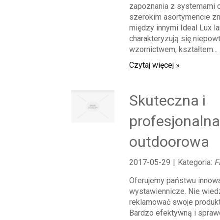
zapoznania z systemami 
szerokim asortymencie z
między innymi Ideal Lux la
charakteryzują się niepow
wzornictwem, kształtem...
Czytaj więcej »
Skuteczna i
profesjonaln
outdoorowa
2017-05-29
|
Kategoria:
F
Oferujemy państwu innow
wystawiennicze. Nie wied
reklamować swoje produkty
Bardzo efektywną i spra