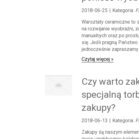
2018-06-25
|
Kategoria:
F
Warsztaty ceramiczne to
na rozwijanie wyobraźni, z
manualnych oraz po prost
się. Jeśli pragną Państwo
jednocześnie zapraszamy n
Czytaj więcej »
Czy warto za
specjalną tor
zakupy?
2018-06-13
|
Kategoria:
F
Zakupy śą naszym eleme
życia i praktycznie każde