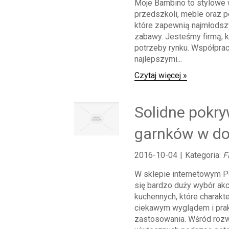
Moje Bambino to stylowe
przedszkoli, meble oraz 
które zapewnią najmłods
zabawy. Jesteśmy firmą, k
potrzeby rynku. Współpra
najlepszymi...
Czytaj więcej »
Solidne pokry
garnków w do
2016-10-04
|
Kategoria:
F
W sklepie internetowym P
się bardzo duży wybór ak
kuchennych, które charakte
ciekawym wyglądem i pra
zastosowania. Wśród roz