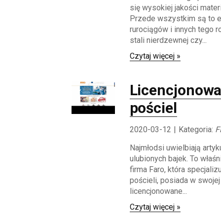
się wysokiej jakości materi
Przede wszystkim są to 
rurociągów i innych tego ro
stali nierdzewnej czy...
Czytaj więcej »
Licencjonow
pościel
2020-03-12
|
Kategoria:
F
Najmłodsi uwielbiają artyk
ulubionych bajek. To właśn
firma Faro, która specjaliz
pościeli, posiada w swojej
licencjonowane...
Czytaj więcej »