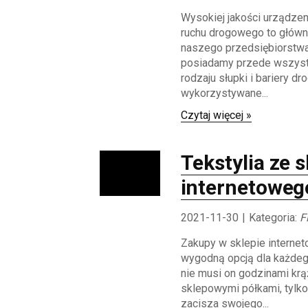
Wysokiej jakości urządze
ruchu drogowego to główn
naszego przedsiębiorstwa
posiadamy przede wszyst
rodzaju słupki i bariery dr
wykorzystywane...
Czytaj więcej »
Tekstylia ze 
internetoweg
2021-11-30
|
Kategoria:
F
Zakupy w sklepie interne
wygodną opcją dla każdego
nie musi on godzinami kr
sklepowymi półkami, tylk
zacisza swojego...