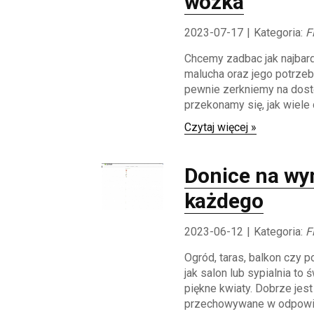
wózka
2023-07-17
|
Kategoria:
F
Chcemy zadbac jak najbar
malucha oraz jego potrze
pewnie zerkniemy na dost
przekonamy się, jak wiele 
Czytaj więcej »
Donice na wy
każdego
2023-06-12
|
Kategoria:
F
Ogród, taras, balkon czy 
jak salon lub sypialnia to 
piękne kwiaty. Dobrze jest
przechowywane w odpowie