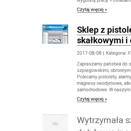
wygodną pracę. Posiadamy 
Czytaj więcej »
Sklep z pisto
skałkowymi i
2017-08-08
|
Kategoria:
F
Zapraszamy państwa do sk
szpiegowskimi, obronnymi
Polecamy pistolety, alarmy,
magnesy neodymowe, alko
samochodowe. W naszym sk
Czytaj więcej »
Wytrzymała s