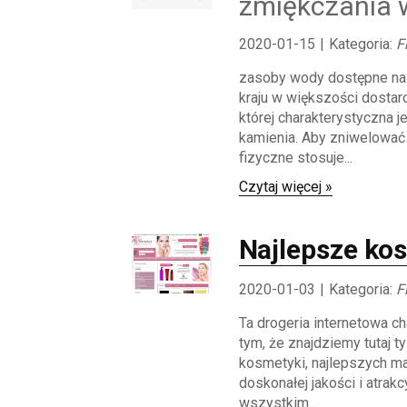
zmiękczania 
2020-01-15
|
Kategoria:
F
zasoby wody dostępne na
kraju w większości dostar
której charakterystyczna j
kamienia. Aby zniwelować
fizyczne stosuje...
Czytaj więcej »
Najlepsze ko
2020-01-03
|
Kategoria:
F
Ta drogeria internetowa ch
tym, że znajdziemy tutaj t
kosmetyki, najlepszych ma
doskonałej jakości i atrakc
wszystkim...