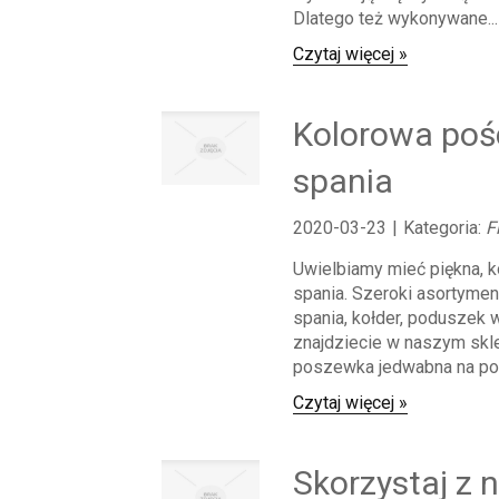
Dlatego też wykonywane...
Czytaj więcej »
Kolorowa pośc
spania
2020-03-23
|
Kategoria:
F
Uwielbiamy mieć piękna, k
spania. Szeroki asortyment
spania, kołder, poduszek 
znajdziecie w naszym skle
poszewka jedwabna na pod
Czytaj więcej »
Skorzystaj z 