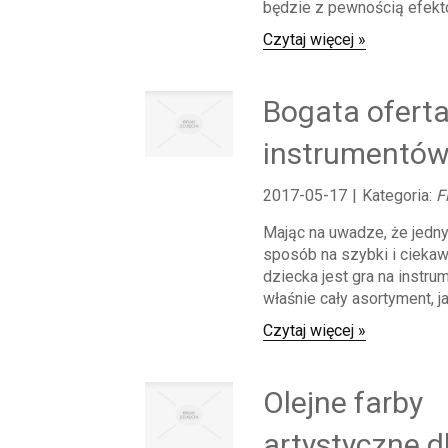
będzie z pewnością efekto
Czytaj więcej »
Bogata ofert
instrumentów 
2017-05-17
|
Kategoria:
F
Mając na uwadze, że jedn
sposób na szybki i ciekaw
dziecka jest gra na instr
właśnie cały asortyment, j
Czytaj więcej »
Olejne farby
artystyczne d