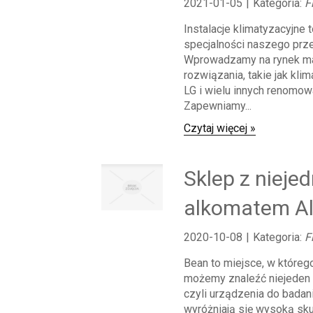
2021-01-05
|
Kategoria:
F
Instalacje klimatyzacyjne 
specjalności naszego prz
Wprowadzamy na rynek m
rozwiązania, takie jak kli
LG i wielu innych renomow
Zapewniamy...
Czytaj więcej »
Sklep z nieje
alkomatem Al
2020-10-08
|
Kategoria:
F
Bean to miejsce, w któreg
możemy znaleźć niejeden 
czyli urządzenia do badani
wyróżniają się wysoką sku