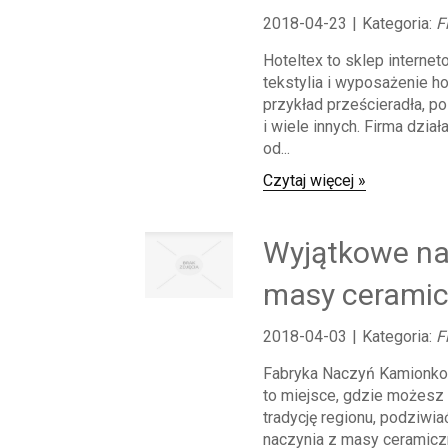
2018-04-23
|
Kategoria:
F
Hoteltex to sklep internet
tekstylia i wyposażenie ho
przykład prześcieradła, po
i wiele innych. Firma dział
od...
Czytaj więcej »
Wyjątkowe na
masy ceramic
2018-04-03
|
Kategoria:
F
Fabryka Naczyń Kamionko
to miejsce, gdzie możesz
tradycję regionu, podziwi
naczynia z masy ceramiczn