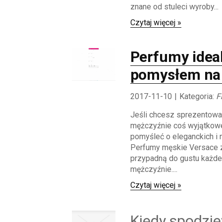
znane od stuleci wyroby...
Czytaj więcej »
Perfumy ide
pomysłem na
2017-11-10
|
Kategoria:
F
Jeśli chcesz sprezentow
mężczyźnie coś wyjątkow
pomyśleć o eleganckich i 
Perfumy męskie Versace 
przypadną do gustu każd
mężczyźnie....
Czytaj więcej »
Kiedy spodzi