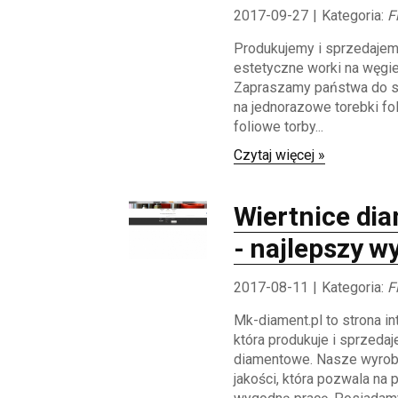
2017-09-27
|
Kategoria:
F
Produkujemy i sprzedajem
estetyczne worki na węgie
Zapraszamy państwa do s
na jednorazowe torebki fo
foliowe torby...
Czytaj więcej »
Wiertnice di
- najlepszy w
2017-08-11
|
Kategoria:
F
Mk-diament.pl to strona in
która produkuje i sprzedaj
diamentowe. Nasze wyrob
jakości, która pozwala na p