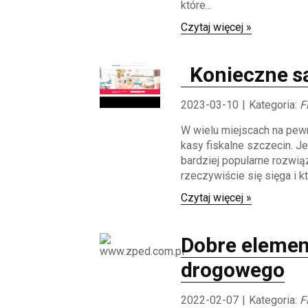
które...
Czytaj więcej »
Konieczne są
2023-03-10
|
Kategoria:
F
W wielu miejscach na pew
kasy fiskalne szczecin. Je
bardziej popularne rozwiąz
rzeczywiście się sięga i któ
Czytaj więcej »
Dobre elemen
drogowego
2022-02-07
|
Kategoria:
F