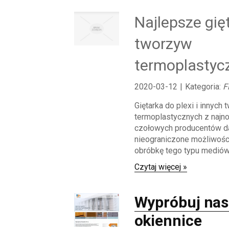
Najlepsze gię
tworzyw
termoplastyc
2020-03-12
|
Kategoria:
F
Giętarka do plexi i innych
termoplastycznych z najn
czołowych producentów da
nieograniczone możliwości,
obróbkę tego typu mediów
Czytaj więcej »
Wypróbuj nas
okiennice