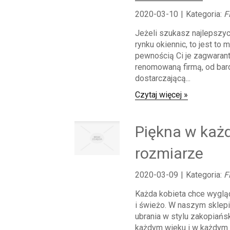
2020-03-10
|
Kategoria:
F
Jeżeli szukasz najlepszy
rynku okiennic, to jest to m
pewnością Ci je zagwaran
renomowaną firmą, od bard
dostarczającą...
Czytaj więcej »
Piękna w każ
rozmiarze
2020-03-09
|
Kategoria:
F
Każda kobieta chce wyglą
i świeżo. W naszym sklep
ubrania w stylu zakopiańs
każdym wieku i w każdym r