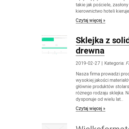
takie jak pościele, zasłony
kierownictwo hoteli kieruje s
Czytaj więcej »
Sklejka z sol
drewna
2019-02-27
|
Kategoria:
F
Nasza firma prowadzi prod
wysokiej jakości materiał
głównie produktów stolarsk
różnego rodzaju sklejka. 
dysponuje od wielu lat...
Czytaj więcej »