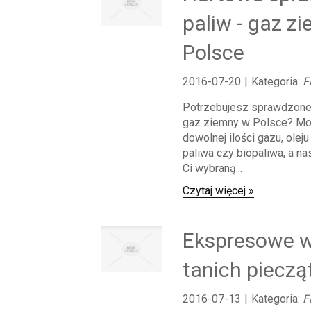
paliw - gaz z
Polsce
2016-07-20
|
Kategoria:
F
Potrzebujesz sprawdzonej 
gaz ziemny w Polsce? M
dowolnej ilości gazu, ole
paliwa czy biopaliwa, a na
Ci wybraną...
Czytaj więcej »
Ekspresowe 
tanich pieczą
2016-07-13
|
Kategoria:
F