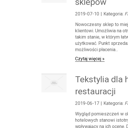
sklepów
2019-07-10
|
Kategoria:
F
Nowoczesny sklep to miej
klientowi. Umożliwia na o
takim stanie, w którym ła
użytkować. Punkt sprzeda
możliwości płacenia...
Czytaj więcej »
Tekstylia dla h
restauracji
2019-06-17
|
Kategoria:
F
Wygląd pomieszczeń w o
hotelowych stanowi istotn
wpływający na ich ocenę. D