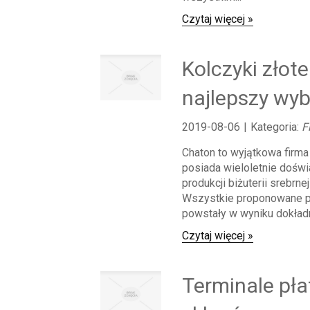
Czytaj więcej »
Kolczyki złote
najlepszy wyb
2019-08-06
|
Kategoria:
F
Chaton to wyjątkowa firma j
posiada wieloletnie dośw
produkcji biżuterii srebrnej
Wszystkie proponowane p
powstały w wyniku dokładn
Czytaj więcej »
Terminale pła