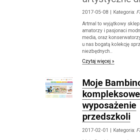
2017-05-08
|
Kategoria:
F
Artmal to wyjątkowy sklep.
amatorzy i pasjonaci mod
media, oraz konserwatorz
u nas bogatą kolekcję sprz
niezbędnych...
Czytaj więcej »
Moje Bambino
kompleksow
wyposażenie
przedszkoli
2017-02-01
|
Kategoria:
F