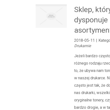
Sklep, któr
dysponuje
asortyme
2018-05-11
|
Katego
Drukarnie
Jeżeli bardzo częst
różnego rodzaju rzec
to, że ubywa nam ton
w naszej drukarce. N
często jest tak, że 
nas drukarki, wszelk
oryginalne tonery, cz
bardzo drogie, a w t