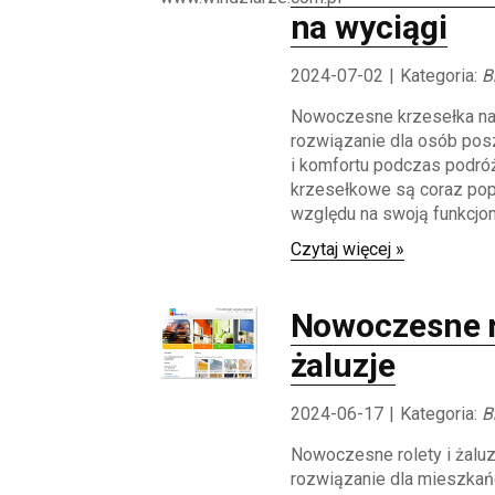
na wyciągi
2024-07-02
|
Kategoria:
B
Nowoczesne krzesełka na 
rozwiązanie dla osób po
i komfortu podczas podró
krzesełkowe są coraz pop
względu na swoją funkcjona
Czytaj więcej »
Nowoczesne r
żaluzje
2024-06-17
|
Kategoria:
B
Nowoczesne rolety i żaluz
rozwiązanie dla mieszkań