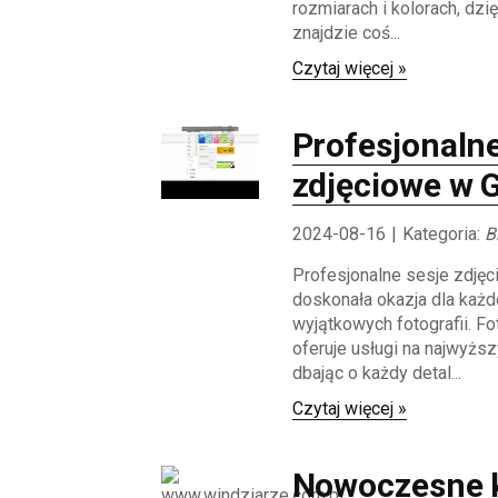
rozmiarach i kolorach, dz
znajdzie coś...
Czytaj więcej »
Profesjonalne
zdjęciowe w 
2024-08-16
|
Kategoria:
B
Profesjonalne sesje zdjęc
doskonała okazja dla każd
wyjątkowych fotografii. Fo
oferuje usługi na najwyżs
dbając o każdy detal...
Czytaj więcej »
Nowoczesne k