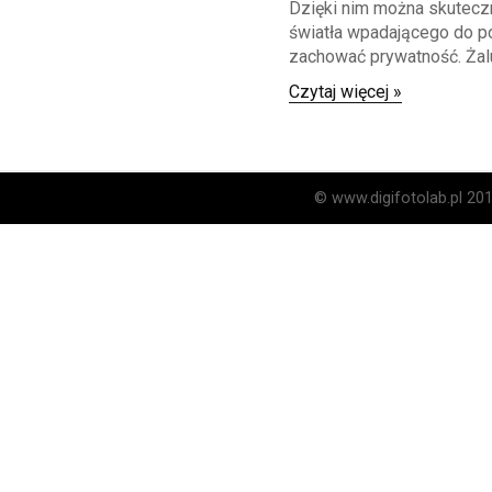
Dzięki nim można skuteczn
światła wpadającego do p
zachować prywatność. Żalu
Czytaj więcej »
© www.digifotolab.pl 20