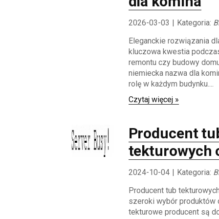
dla komina
2026-03-03
|
Kategoria:
B
Eleganckie rozwiązania dl
kluczowa kwestia podcza
remontu czy budowy domu. 
niemiecka nazwa dla komin
rolę w każdym budynku....
Czytaj więcej »
Producent tu
tekturowych 
2024-10-04
|
Kategoria:
B
Producent tub tekturowych
szeroki wybór produktów d
tekturowe producent są d