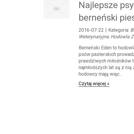
Najlepsze psy
berneński pie
2016-07-22
|
Kategoria:
B
Weterynaryjne, Hodowla Z
Berneński Eden to hodowl
psów pasterskich prowad
prawdziwych miłośników te
najmłodszych lat są z nią 
hodowcy mają więc...
Czytaj więcej »