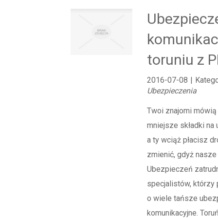
Ubezpiecz
komunikac
toruniu z 
2016-07-08
|
Katego
Ubezpieczenia
Twoi znajomi mówią C
mniejsze składki na 
a ty wciąż płacisz 
zmienić, gdyż nasze 
Ubezpieczeń zatrud
specjalistów, którzy
o wiele tańsze ubez
komunikacyjne. Toru