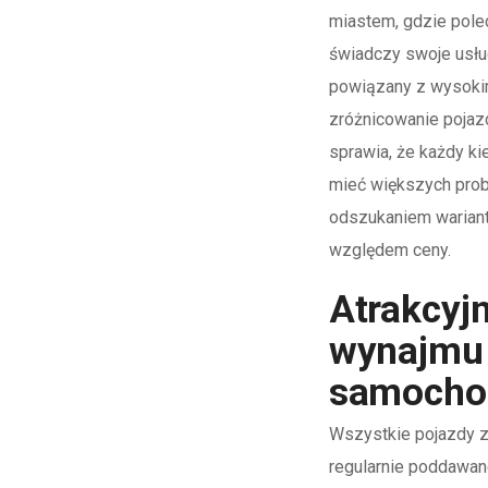
miastem, gdzie pole
świadczy swoje usług
powiązany z wysokim
zróżnicowanie pojaz
sprawia, że każdy ki
mieć większych pro
odszukaniem wariant
względem ceny.
Atrakcyj
wynajmu
samoch
Wszystkie pojazdy z
regularnie poddawa