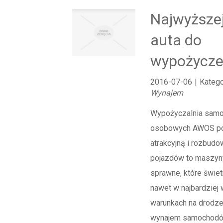
Najwyższej
auta do
wypożycze
2016-07-06
|
Katego
Wynajem
Wypożyczalnia sam
osobowych AWOS po
atrakcyjną i rozbudo
pojazdów to maszyn
sprawne, które świet
nawet w najbardziej
warunkach na drodz
wynajem samochodów