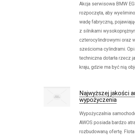
Akcja serwisowa BMW EGR
rozpoczęta, aby wyelimin
wadę fabryczną, pojawiają
z silnikami wysokoprężny
czterocylindrowymi oraz w
sześcioma cylindrami. Op
techniczna dotarła rzecz j
kraju, gdzie ma być nią obję
Najwyższej jakości a
wypożyczenia
Wypożyczalnia samocho
AWOS posiada bardzo atra
rozbudowaną ofertę. Flota