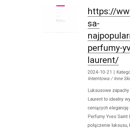
https://ww
sa-
najpopular
perfumy-yv
laurent/
2024-10-21
|
Katego
Interntowa / Inne Sk
Luksusowe zapachy 
Laurent to idealny w
ceniących elegancję 
Perfumy Yves Saint L
połączenie luksusu, k