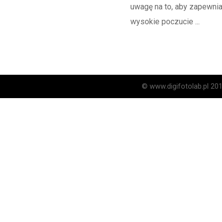
uwagę na to, aby zapewnia
wysokie poczucie ...
© www.digifotolab.pl 20