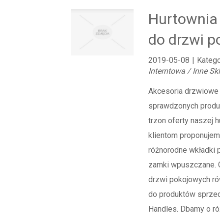
Hurtownia
do drzwi 
2019-05-08
|
Katego
Interntowa / Inne Sk
Akcesoria drzwiowe
sprawdzonych produ
trzon oferty naszej 
klientom proponujem
różnorodne wkładki 
zamki wpuszczane. G
drzwi pokojowych rów
do produktów sprze
Handles. Dbamy o ró