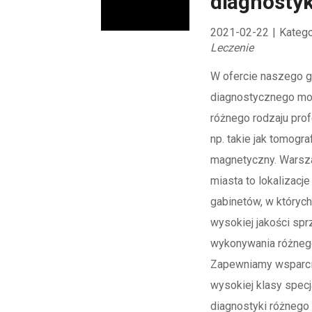
diagnostyk
2021-02-22
|
Katego
Leczenie
W ofercie naszego g
diagnostycznego m
różnego rodzaju prof
np. takie jak tomogr
magnetyczny. Warsza
miasta to lokalizacj
gabinetów, w któryc
wysokiej jakości sp
wykonywania różneg
Zapewniamy wsparci
wysokiej klasy specj
diagnostyki różnego 