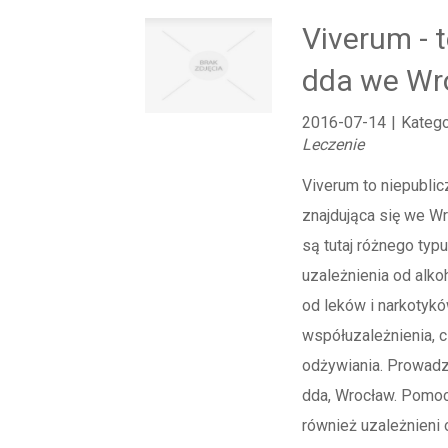
Viverum - 
dda we Wr
2016-07-14
|
Katego
Leczenie
Viverum to niepublic
znajdująca się we W
są tutaj różnego typu
uzależnienia od alko
od leków i narkotykó
współuzależnienia, 
odżywiania. Prowadzo
dda, Wrocław. Pomoc 
również uzależnieni 