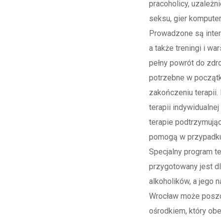
pracoholicy, uzależn
seksu, gier komputer
Prowadzone są inte
a także treningi i wa
pełny powrót do zdro
potrzebne w począt
zakończeniu terapii
terapii indywidualne
terapie podtrzymujące
pomogą w przypadku
Specjalny program t
przygotowany jest dl
alkoholików, a jego n
Wrocław może poszc
ośrodkiem, który ob