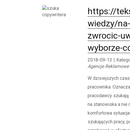
https://te
wiedzy/na-
zwrocic-uw
wyborze-co
2018-09-13
|
Katego
Agencje Reklamowe
W dzisiejszych czasa
pracownika. Oznacza 
pracodawcy szukają 
na stanowiska a nie 
komfortowa sytuacja
szukających pracy, 