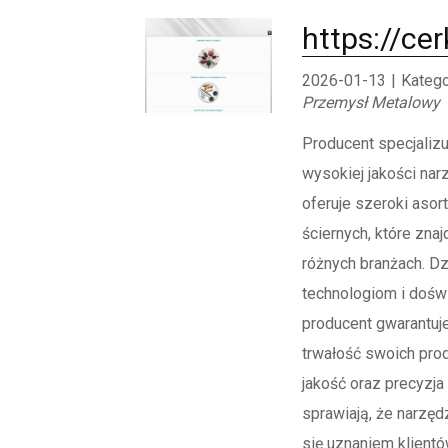
https://cer
2026-01-13
|
Katego
Przemysł Metalowy
Producent specjalizu
wysokiej jakości narz
oferuje szeroki asor
ściernych, które zna
różnych branżach. D
technologiom i dośw
producent gwarantuj
trwałość swoich pro
jakość oraz precyzja
sprawiają, że narzęd
się uznaniem klientó