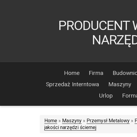
PRODUCENT W
NARZĘD
Home
Firma
Budowni
Sprzedaż Interntowa
Maszyny
Urlop
Form
Home
»
Maszyny
»
Przemysł Metalowy
»
P
jakości narzędzi ściernej