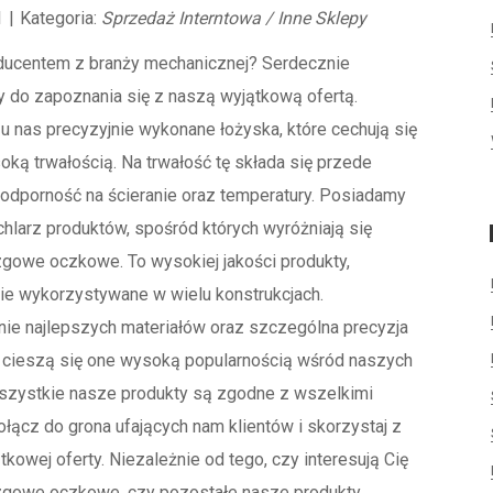
1
|
Kategoria:
Sprzedaż Interntowa / Inne Sklepy
ducentem z branży mechanicznej? Serdecznie
 do zapoznania się z naszą wyjątkową ofertą.
u nas precyzyjnie wykonane łożyska, które cechują się
ką trwałością. Na trwałość tę składa się przede
odporność na ścieranie oraz temperatury. Posiadamy
hlarz produktów, spośród których wyróżniają się
zgowe oczkowe. To wysokiej jakości produkty,
e wykorzystywane w wielu konstrukcjach.
ie najlepszych materiałów oraz szczególna precyzja
e cieszą się one wysoką popularnością wśród naszych
Wszystkie nasze produkty są zgodne z wszelkimi
łącz do grona ufających nam klientów i skorzystaj z
tkowej oferty. Niezależnie od tego, czy interesują Cię
izgowe oczkowe, czy pozostałe nasze produkty,