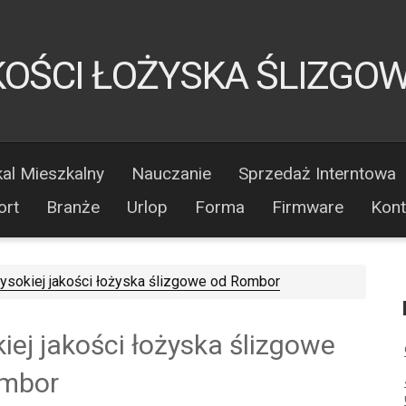
KOŚCI ŁOŻYSKA ŚLIZGO
al Mieszkalny
Nauczanie
Sprzedaż Interntowa
ort
Branże
Urlop
Forma
Firmware
Kont
ysokiej jakości łożyska ślizgowe od Rombor
iej jakości łożyska ślizgowe
ombor