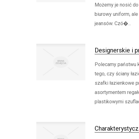
Możemy je nosić do 
biurowy uniform, ale
jeansów. Czó�...
Designerskie i p
Polecamy państwu k
tego, czy ściany ła
szafki łazienkowe 
asortymentem regałó
plastikowymi szuflad
Charakterystycz