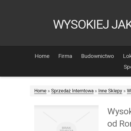
WYSOKIEJ JA
Home
Firma
Budownictwo
Lok
Sp
Home
»
Sprzedaż Interntowa
»
Inne Sklepy
»
W
Wysok
od R