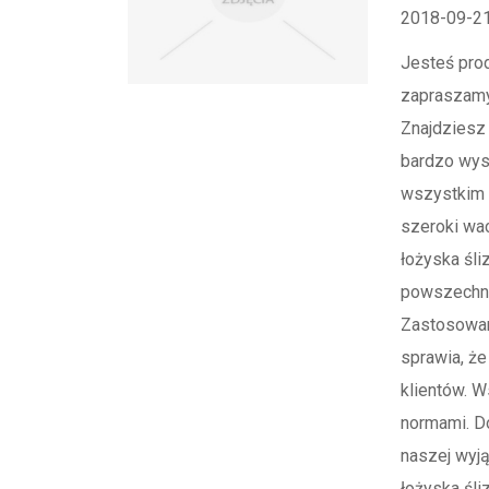
2018-09-2
Jesteś pro
zapraszamy
Znajdziesz 
bardzo wyso
wszystkim 
szeroki wac
łożyska śli
powszechni
Zastosowan
sprawia, ż
klientów. 
normami. Do
naszej wyją
łożyska śl