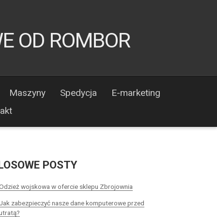
WE OD ROMBOR
Maszyny
Spedycja
E-marketing
akt
LOSOWE POSTY
Odzież wojskowa w ofercie sklepu Zbrojownia
Jak zabezpieczyć nasze dane komputerowe przed
utratą?