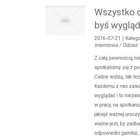
Wszystko c
byś wygląd
2016-07-21
|
Katego
Interntowa / Odzież
Z całą pewnością nie
spotkaliśmy się z po
Ciebie widzą, tak też
Każdemu z nas zależy
wyglądać i to niezal
w pracy, na spotkani
jakiejś ważnej urocz
ważne jest, by zadba
odpowiedni garnitur,