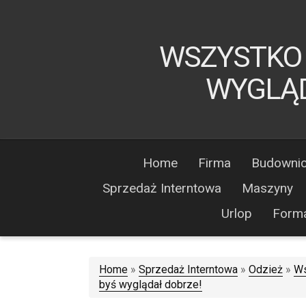
WSZYSTKO 
WYGLĄD
Home
Firma
Budowni
Sprzedaż Interntowa
Maszyny
Urlop
Form
Home
»
Sprzedaż Interntowa
»
Odzież
»
Ws
byś wyglądał dobrze!