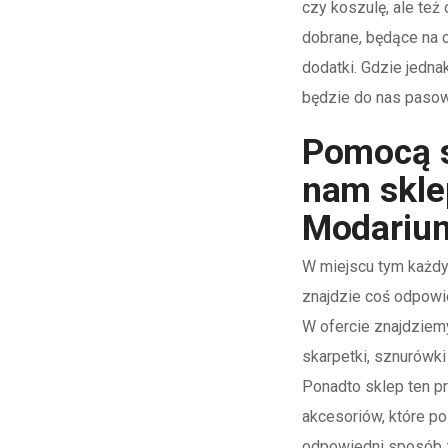
czy koszulę, ale też
dobrane, będące na
dodatki. Gdzie jedna
będzie do nas paso
Pomocą 
nam skle
Modariu
W miejscu tym każdy
znajdzie coś odpowie
W ofercie znajdziemy
skarpetki, sznurówki
Ponadto sklep ten p
akcesoriów, które p
odpowiedni sposób 