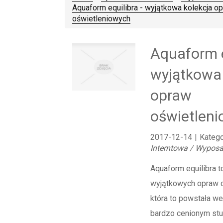
Aquaform equilibra - wyjątkowa kolekcja o
oświetleniowych
Aquaform e
wyjątkowa 
opraw
oświetlen
2017-12-14
|
Katego
Interntowa / Wyposa
Aquaform equilibra t
wyjątkowych opraw o
która to powstała w
bardzo cenionym st