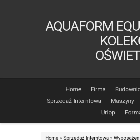
AQUAFORM EQUI
KOLEK
OŚWIE
Home
Firma
Budowni
Sprzedaż Interntowa
Maszyny
Urlop
Form
Home
»
Sprzedaż Interntowa
»
Wyposażeni