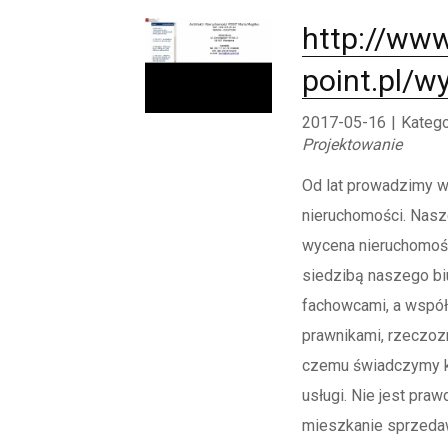
http://www
point.pl/w
2017-05-16
|
Katego
Projektowanie
Od lat prowadzimy w 
nieruchomości. Nasze
wycena nieruchomośc
siedzibą naszego bi
fachowcami, a współ
prawnikami, rzeczoz
czemu świadczymy 
usługi. Nie jest prawd
mieszkanie sprzeda