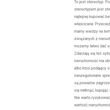
To jest stereotyp. P
stereotypem jest stw
najlepiej kupować b
właściciela. Przecież
mamy wiedzy na tem
związanych z nieruc
możemy łatwo dać si
Zdarzają się też sytu
nieruchomość ma ob
albo ktoś podający s
nieuregulowane spr
są poważne zagrożen
się natknąć, kupując
Nie warto ryzykować.
wartość nieruchomoś