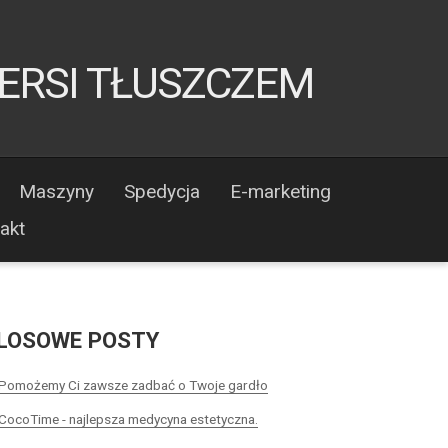
IERSI TŁUSZCZEM
Maszyny
Spedycja
E-marketing
akt
LOSOWE POSTY
Pomożemy Ci zawsze zadbać o Twoje gardło
CocoTime - najlepsza medycyna estetyczna.