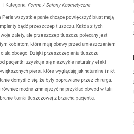
1
|
Kategoria:
Forma / Salony Kosmetyczne
a Perla wszystkie panie chcące powiększyć biust mają
implanty bądź przeszczep tłuszczu. Każda z tych
oje zalety, ale przeszczep tłuszczu polecany jest
tym kobietom, które mają obawy przed umieszczeniem
 ciała obcego. Dzięki przeszczepieniu tłuszczu
d pacjentki uzyskuje się niezwykle naturalny efekt
owiększonych piersi, które wyglądają jak naturalne i nikt
stanie domyślić się, że były poprawiane przez chirurga.
u również można zmniejszyć na przykład obwód w talii
ranie tkanki tłuszczowej z brzucha pacjentki.