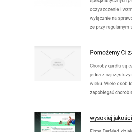
specjalistycznych pł
oczyszczenie i wzm
wyłącznie na sprawd
że przy regularnym s
Pomożemy Ci za
Choroby gardła są c
jedna z najczęstszyc
wieku. Wiele osób l
zapobiegać chorobie,
wysokiej jakości
Firma DarMed, działa