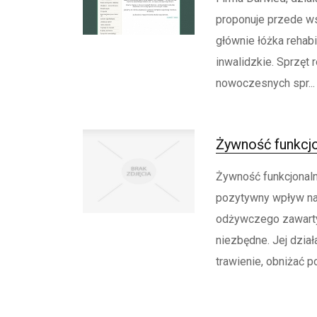
proponuje przede ws
głównie łóżka rehab
inwalidzkie. Sprzęt 
nowoczesnych spr...
Żywność funkcjo
Żywność funkcjonaln
pozytywny wpływ na 
odżywczego zawarty
niezbędne. Jej dzi
trawienie, obniżać p