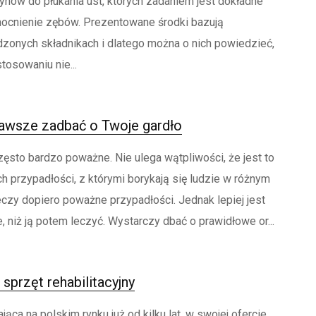
ynów do płukania ust, których zadaniem jest dokładne
ocnienie zębów. Prezentowane środki bazują
zonych składnikach i dlatego można o nich powiedzieć,
tosowaniu nie...
wsze zadbać o Twoje gardło
zęsto bardzo poważne. Nie ulega wątpliwości, że jest to
h przypadłości, z którymi borykają się ludzie w różnym
eczy dopiero poważne przypadłości. Jednak lepiej jest
 niż ją potem leczyć. Wystarczy dbać o prawidłowe or...
 sprzęt rehabilitacyjny
jąca na polskim rynku już od kilku lat, w swojej ofercie