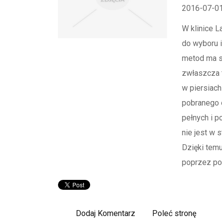
2016-07-0
W klinice L
do wyboru 
metod ma sw
zwłaszcza 
w piersiach
pobranego o
pełnych i p
nie jest w 
Dzięki tem
poprzez pob
Dodaj Komentarz
Poleć stronę