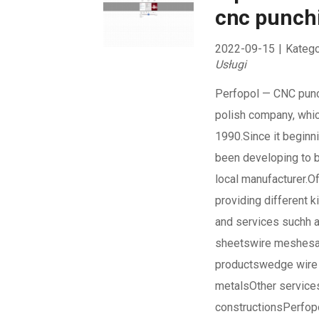
cnc punch
2022-09-15
|
Katego
Usługi
Perfopol — CNC punc
polish company, whi
1990.Since it beginn
been developing to 
local manufacturer.O
providing different k
and services suchh a
sheetswire meshesan
productswedge wire
metalsOther service
constructionsPerfopo