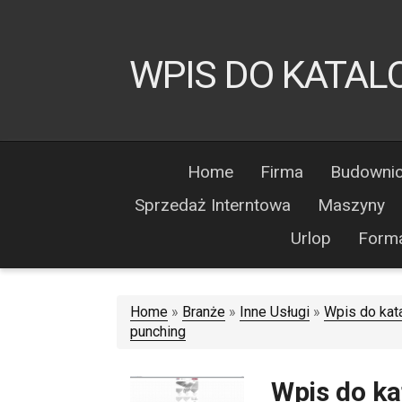
WPIS DO KATAL
Home
Firma
Budowni
Sprzedaż Interntowa
Maszyny
Urlop
Form
Home
»
Branże
»
Inne Usługi
»
Wpis do kata
punching
Wpis do ka