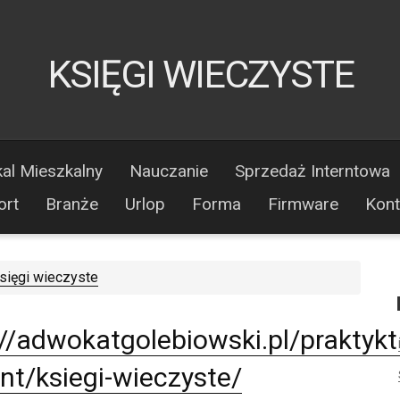
KSIĘGI WIECZYSTE
al Mieszkalny
Nauczanie
Sprzedaż Interntowa
ort
Branże
Urlop
Forma
Firmware
Kont
sięgi wieczyste
://adwokatgolebiowski.pl/praktykt
nt/ksiegi-wieczyste/