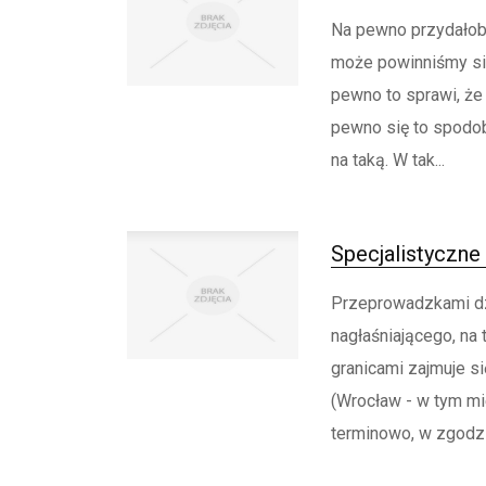
Na pewno przydałob
może powinniśmy się
pewno to sprawi, że
pewno się to spodoba
na taką. W tak...
Specjalistyczn
Przeprowadzkami dzi
nagłaśniającego, na t
granicami zajmuje s
(Wrocław - w tym mie
terminowo, w zgodzi