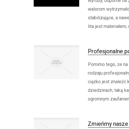
wyroby, odporne na 
walorom wytrzymało
stabilizujące, a na
lita jest materiałem, 
Profesjonalne p
Pomimo tego, że na 
rodzaju profesjonaln
ciężko jest znaleźć 
dziedzinach, taką ka
ogromnym zaufaniem 
Zmieńmy nasze