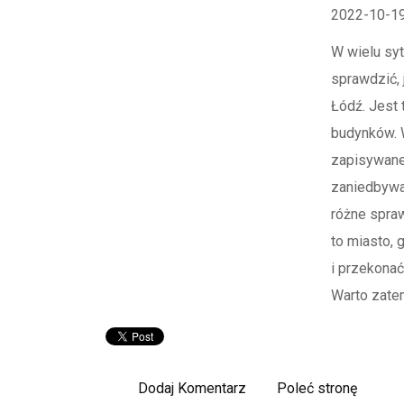
2022-10-1
W wielu sy
sprawdzić, 
Łódź. Jest 
budynków. 
zapisywane 
zaniedbywa
różne spra
to miasto,
i przekona
Warto zate
Dodaj Komentarz
Poleć stronę