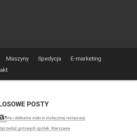
Maszyny
Spedycja
E-marketing
akt
LOSOWE POSTY
a-
Kruche i delikatne steki w stołecznej restauracji
Sprzedaż gotowych spółek. Warszawa