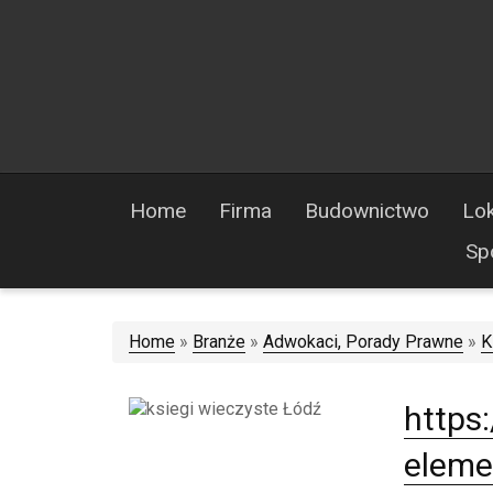
Home
Firma
Budownictwo
Lok
Sp
Home
»
Branże
»
Adwokaci, Porady Prawne
»
K
https
eleme